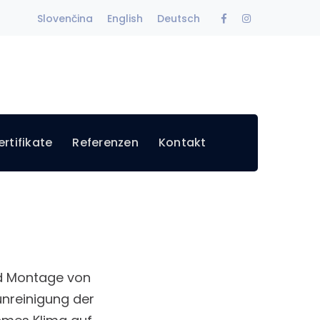
Facebook
Instagram
Slovenčina
English
Deutsch
Profile
Profile
rtifikate
Referenzen
Kontakt
nd Montage von
unreinigung der