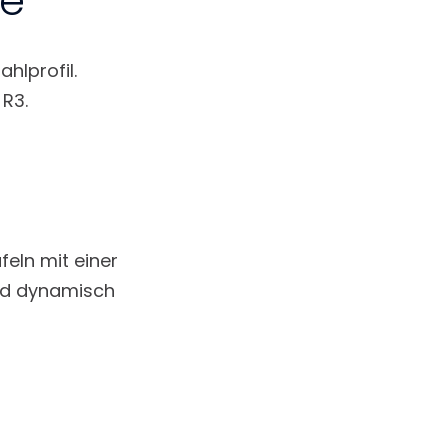
se
hlprofil.
R3.
eln mit einer
und dynamisch