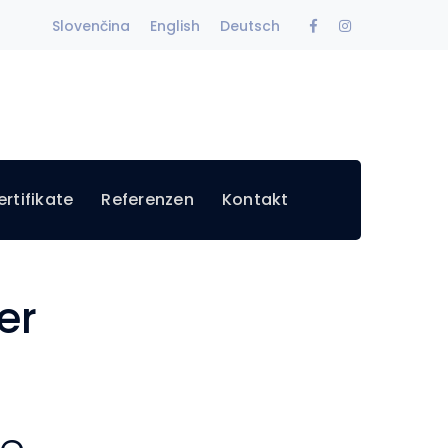
Facebook
Instagram
Slovenčina
English
Deutsch
Profile
Profile
rtifikate
Referenzen
Kontakt
er