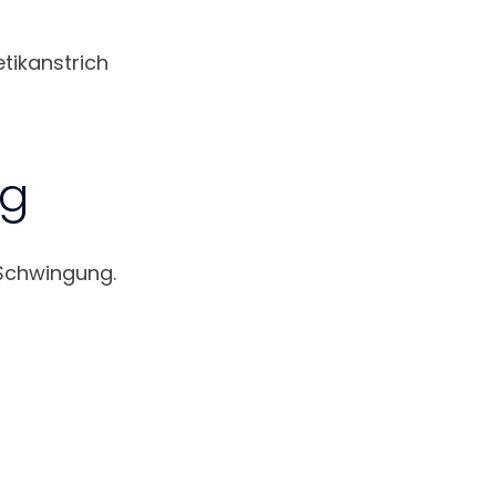
tikanstrich
ng
 Schwingung.