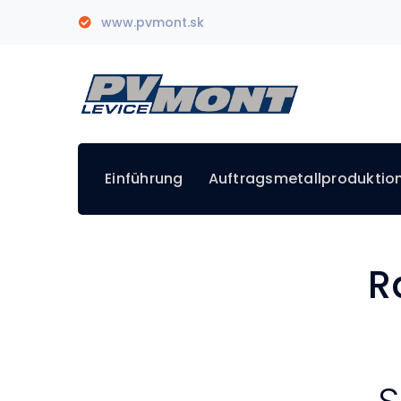
www.pvmont.sk
Einführung
Auftragsmetallproduktio
R