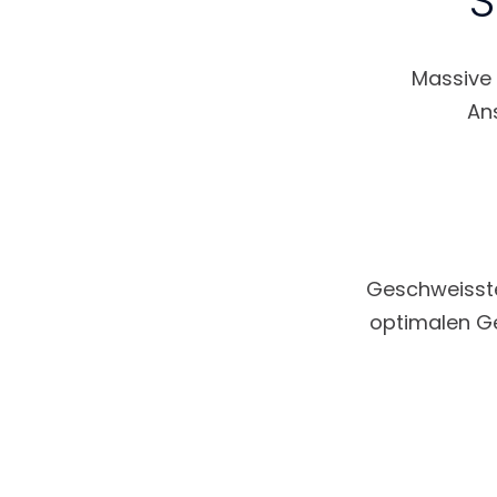
S
Massive 
An
Geschweisste
optimalen Ge