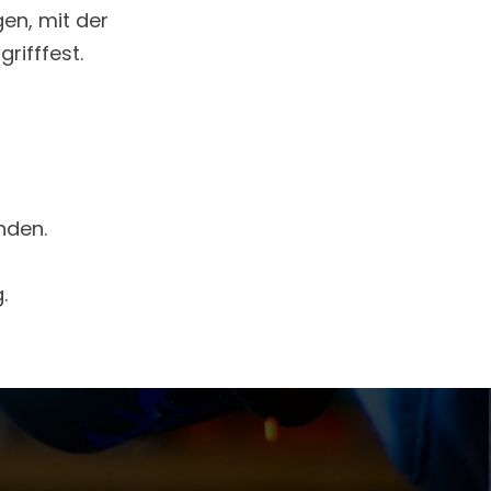
en, mit der
rifffest.
nden.
.