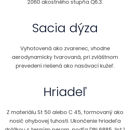
2060 akostného stupňa Q6.3.
Sacia dýza
Vyhotovená ako zvarenec, vhodne
aerodynamicky tvarovaná, pri zvláštnom
prevedení riešená ako nasávací kužeľ.
Hriadeľ
Z materiálu St 50 alebo C 45, formovaný ako
nosič ohybovej tuhosti. Ukončenie hriadeľa
drážkou s tesným perom, podľa DIN 6885, list 1.