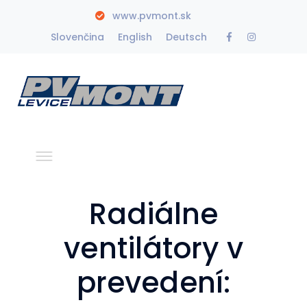
www.pvmont.sk
Facebook
Instagra
Slovenčina
English
Deutsch
Profile
Profile
Radiálne
ventilátory v
prevedení: