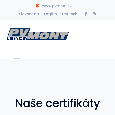
www.pvmont.sk
Facebook
Instagra
Slovenčina
English
Deutsch
Profile
Profile
Naše certifikáty