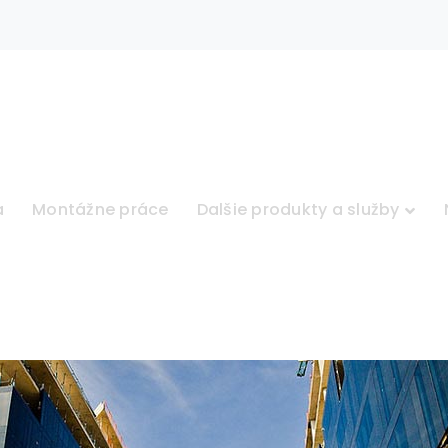
a
Montážne práce
Dalšie produkty a služby