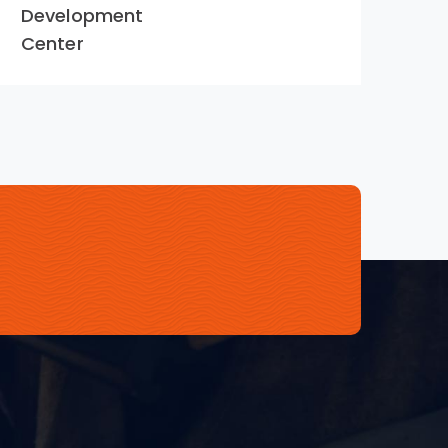
Development
Yo
Center
Dr