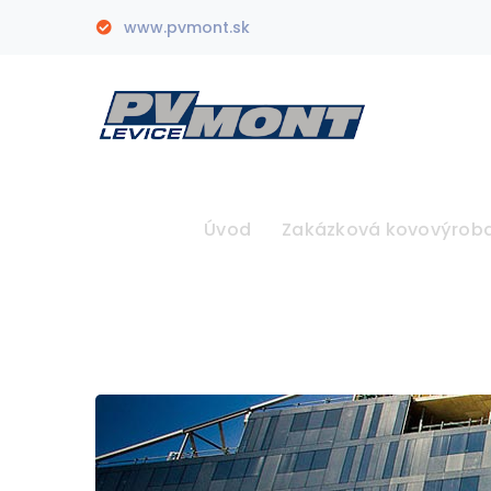
www.pvmont.sk
Úvod
Zakázková kovovýrob