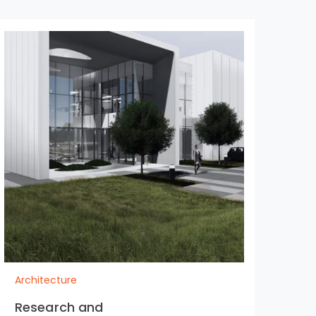
Architecture
Arc
Research and
Bui