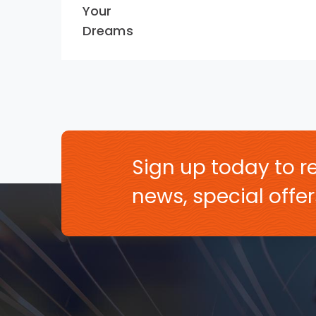
Your
Dreams
Sign up today to re
news, special off