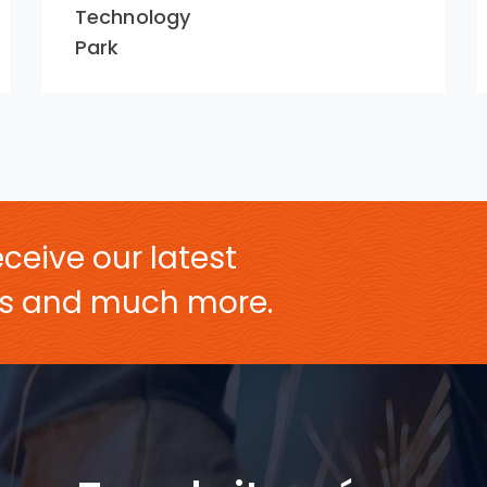
Technology
Park
ceive our latest
ers and much more.